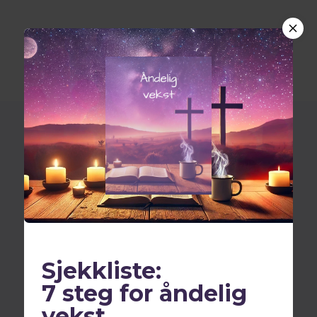
Fri fra rus og kriminalitet
Sjekkliste:
7 steg for åndelig
vekst