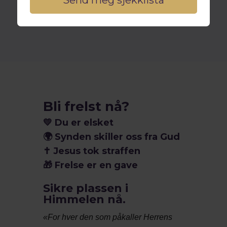
Evangelietsenterets arbeid: En oversikt
Hvordan Jesus har endret livet mitt
Bønn i hverdagen: Rutiner og erfaringer
Frykt og kjærlighet: Forholdet til Gud
Avsluttende tanker og oppfordringer
FAQ: Vanlige spørsmål om tro og vitnesbyrd
Bli frelst nå?
💛
Du er elsket
🌍
Synden skiller oss fra Gud
✝️
Jesus tok straffen
🎁
Frelse er en gave
Sikre plassen i
Himmelen nå.
«For hver den som påkaller Herrens