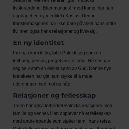
Jesus har vært en sentral figur i Patricks
livsforandring. Etter mange år med kamp, har han
oppdaget en ny identitet i Kristus. Denne
transformasjonen har ikke bare påvirket hans indre
liv, men også hans relasjoner og livsvalg.
En ny identitet
Før han kom til tro, følte Patrick seg som en
feilbarlig person, preget av sin fortid. Nå ser han
seg selv som en elsket sønn av Gud. Denne nye
identiteten har gitt ham styrke til å møte
utfordringer med mot og håp.
Relasjoner og fellesskap
Troen har også forbedret Patricks relasjoner med
familie og venner. Han opplever nå et fellesskap
med andre troende som støtter ham i hans reise.
Dette fellesskapet gir ham en følelse av tilhørighet