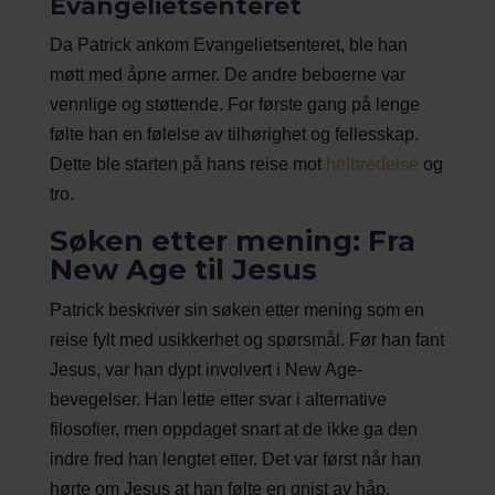
Evangelietsenteret
Da Patrick ankom Evangelietsenteret, ble han
møtt med åpne armer. De andre beboerne var
vennlige og støttende. For første gang på lenge
følte han en følelse av tilhørighet og fellesskap.
Dette ble starten på hans reise mot
helbredelse
og
tro.
Søken etter mening: Fra
New Age til Jesus
Patrick beskriver sin søken etter mening som en
reise fylt med usikkerhet og spørsmål. Før han fant
Jesus, var han dypt involvert i New Age-
bevegelser. Han lette etter svar i alternative
filosofier, men oppdaget snart at de ikke ga den
indre fred han lengtet etter. Det var først når han
hørte om Jesus at han følte en gnist av håp.