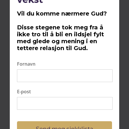
Vil du komme nærmere Gud?
Innhold
Disse stegene tok meg fra å
ikke tro til å bli en ildsjel fylt
Bli frelst nå?
med glede og mening i en
Fra mørke til lys: Patricks reise fra
tettere relasjon til Gud.
kriminalitet til tro
Bestselgere
Fornavn
Innhold
Introduksjon til podcasten
Søken etter mening: Fra New Age til Jesus
Møtet med Gud: En kveld med fred
E-post
Å dele troen: Patrick i tjeneste
Responsen fra ungdom: Betydningen av
relaterbare vitnesbyrd
Bruken av fortidens smerte til å hjelpe andre
Forebygging og arbeid med unge: EUs Ung
Send meg sjekklista