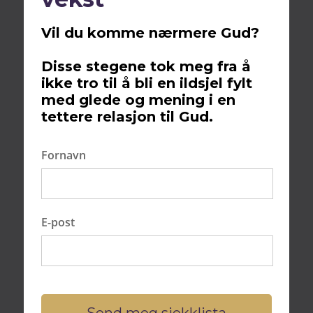
Vil du komme nærmere Gud?
Innhold
Disse stegene tok meg fra å
ikke tro til å bli en ildsjel fylt
Bli frelst nå?
med glede og mening i en
Salomos visdom: En gave fra Gud
tettere relasjon til Gud.
Salomos rettferdige dommer og visdomsord
Salomos fall: Fra visdom til synd
Fornavn
Salomo som forfatter: Ordspråkene og
Salomos høysang
Salomo som byggmester: Tempelet i
E-post
Jerusalem
Salomo i senere jødisk og kristen tradisjon
Salomo som et eksempel på visdom og
makt i moderne tid
FAQs
Send meg sjekklista