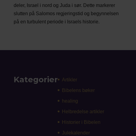
deler, Israel i nord og Juda i sør. Dette markerer
slutten på Salomos regjeringstid og begynnelsen
på en turbulent periode i Israels historie.
Kategorier
Artikler
Bibelens bøker
healing
Helbredelse artikler
Historier i Bibelen
Julekalender