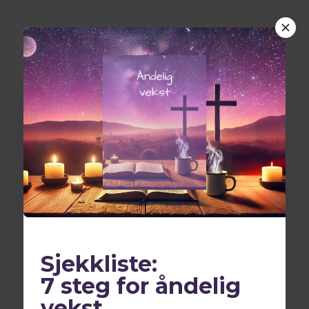
Salomo i Bibelen – Visdommens
konge
Sjekkliste:
7 steg for åndelig
vekst