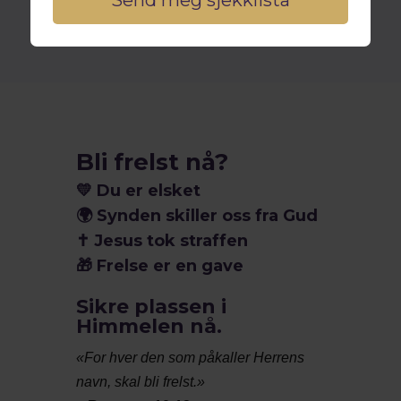
Bli frelst nå?
💛
Du er elsket
🌍
Synden skiller oss fra Gud
✝️
Jesus tok straffen
🎁
Frelse er en gave
Sikre plassen i
Himmelen nå.
«For hver den som påkaller Herrens
navn, skal bli frelst.»