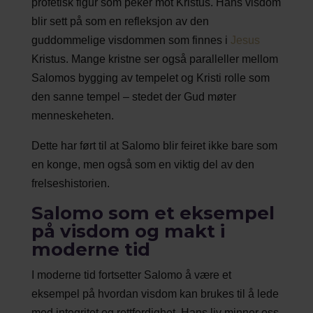
profetisk figur som peker mot Kristus. Hans visdom
blir sett på som en refleksjon av den
guddommelige visdommen som finnes i
Jesus
Kristus. Mange kristne ser også paralleller mellom
Salomos bygging av tempelet og Kristi rolle som
den sanne tempel – stedet der Gud møter
menneskeheten.
Dette har ført til at Salomo blir feiret ikke bare som
en konge, men også som en viktig del av den
frelseshistorien.
Salomo som et eksempel
på visdom og makt i
moderne tid
I moderne tid fortsetter Salomo å være et
eksempel på hvordan visdom kan brukes til å lede
med integritet og rettferdighet. Hans liv minner oss