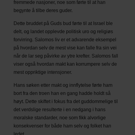
fremmede nasjoner, noe som førte til at han
begynte å tilbe deres guder.
Dette bruddet på Guds bud førte til at Israel ble
delt, og landet opplevde politisk uro og religiøs
forvirring. Salomos liv er et advarende eksempel
på hvordan selv de mest vise kan falle fra sin vei
når de lar seg påvirke av ytre krefter. Salomos fall
viser også hvordan makt kan korrumpere selv de
mest oppriktige intensjoner.
Hans søken etter makt og innflytelse førte ham
bort fra den troen han en gang hadde holdt så
høyt. Dette skiftet i fokus fra det guddommelige til
det verdslige resulterte i en nedgang i hans
moralske standarder, noe som fikk alvorlige
konsekvenser for både ham selv og folket han
ledet.