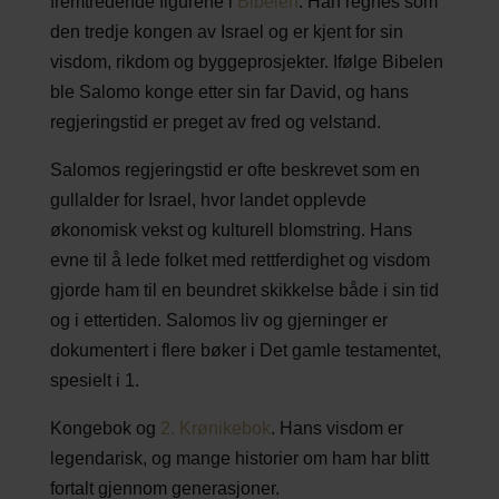
fremtredende figurene i
Bibelen
. Han regnes som
den tredje kongen av Israel og er kjent for sin
visdom, rikdom og byggeprosjekter. Ifølge Bibelen
ble Salomo konge etter sin far David, og hans
regjeringstid er preget av fred og velstand.
Salomos regjeringstid er ofte beskrevet som en
gullalder for Israel, hvor landet opplevde
økonomisk vekst og kulturell blomstring. Hans
evne til å lede folket med rettferdighet og visdom
gjorde ham til en beundret skikkelse både i sin tid
og i ettertiden. Salomos liv og gjerninger er
dokumentert i flere bøker i Det gamle testamentet,
spesielt i 1.
Kongebok og
2. Krønikebok
. Hans visdom er
legendarisk, og mange historier om ham har blitt
fortalt gjennom generasjoner.