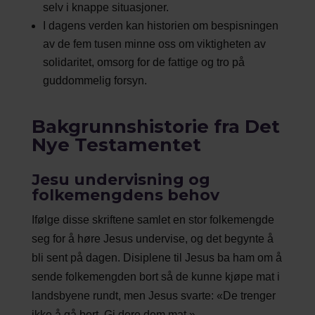
selv i knappe situasjoner.
I dagens verden kan historien om bespisningen
av de fem tusen minne oss om viktigheten av
solidaritet, omsorg for de fattige og tro på
guddommelig forsyn.
Bakgrunnshistorie fra Det
Nye Testamentet
Jesu undervisning og
folkemengdens behov
Ifølge disse skriftene samlet en stor folkemengde
seg for å høre Jesus undervise, og det begynte å
bli sent på dagen. Disiplene til Jesus ba ham om å
sende folkemengden bort så de kunne kjøpe mat i
landsbyene rundt, men Jesus svarte: «De trenger
ikke å gå bort. Gi dere dem mat.»