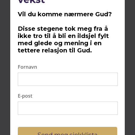
Vil du komme nærmere Gud?
Disse stegene tok meg fra å
Innhold
ikke tro til å bli en ildsjel fylt
med glede og mening i en
tettere relasjon til Gud.
Bli frelst nå?
Bakgrunnshistorie fra Det Nye Testamentet
Fornavn
Jesu mirakel med å mette de fem tusen
Tolking av betydningen bak dette mirakelet
Relevansen av historien i dagens verden
Andre bibelske referanser til lignende
E-post
mirakler
Konklusjon og oppsummering av historiens
betydning
Send meg sjekklista