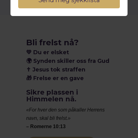
Bli frelst nå?
💛
Du er elsket
🌍
Synden skiller oss fra Gud
✝️
Jesus tok straffen
🎁
Frelse er en gave
Sikre plassen i
Himmelen nå.
«For hver den som påkaller Herrens
navn, skal bli frelst.»
– Romerne 10:13