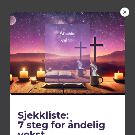
Historien om bespisningen av de
fem tusen
Sjekkliste:
7 steg for åndelig
vekst