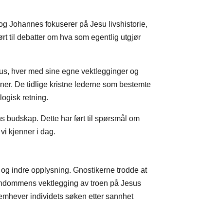
og Johannes fokuserer på Jesu livshistorie,
t til debatter om hva som egentlig utgjør
esus, hver med sine egne vektlegginger og
ner. De tidlige kristne lederne som bestemte
logisk retning.
 budskap. Dette har ført til spørsmål om
vi kjenner i dag.
 og indre opplysning. Gnostikerne trodde at
stendommens vektlegging av troen på Jesus
fremhever individets søken etter sannhet