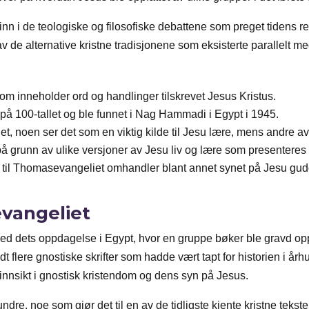
 inn i de teologiske og filosofiske debattene som preget tidens 
v de alternative kristne tradisjonene som eksisterte parallelt 
om inneholder ord og handlinger tilskrevet Jesus Kristus.
 på 100-tallet og ble funnet i Nag Hammadi i Egypt i 1945.
t, noen ser det som en viktig kilde til Jesu lære, mens andre avv
 grunn av ulike versjoner av Jesu liv og lære som presenteres i
ttet til Thomasevangeliet omhandler blant annet synet på Jesu 
vangeliet
 dets oppdagelse i Egypt, hvor en gruppe bøker ble gravd opp 
 flere gnostiske skrifter som hadde vært tapt for historien i år
 innsikt i gnostisk kristendom og dens syn på Jesus.
ndre, noe som gjør det til en av de tidligste kjente kristne tekst