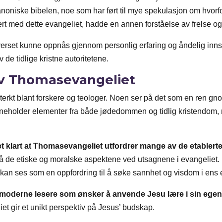
noniske bibelen, noe som har ført til mye spekulasjon om hvorfor
iert med dette evangeliet, hadde en annen forståelse av frelse 
set kunne oppnås gjennom personlig erfaring og åndelig innsikt
e tidlige kristne autoritetene.
av Thomasevangeliet
rkt blant forskere og teologer. Noen ser på det som en ren gno
inneholder elementer fra både jødedommen og tidlig kristendom, 
det klart at Thomasevangeliet utfordrer mange av de etable
på de etiske og moralske aspektene ved utsagnene i evangeliet. 
kan ses som en oppfordring til å søke sannhet og visdom i ens e
or moderne lesere som ønsker å anvende Jesu lære i sin ege
iet gir et unikt perspektiv på Jesus’ budskap.