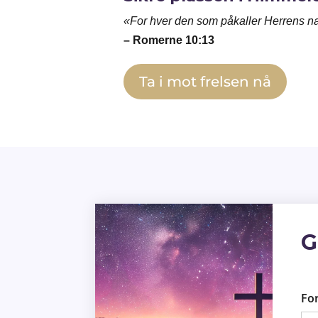
«For hver den som påkaller Herrens navn
– Romerne 10:13
Ta i mot frelsen nå
G
Fo