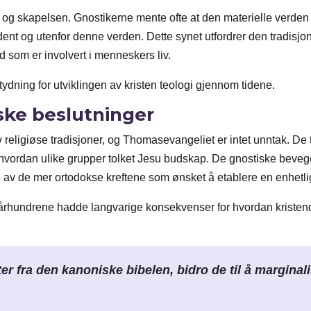
Gud og skapelsen. Gnostikerne mente ofte at den materielle verde
t og utenfor denne verden. Dette synet utfordrer den tradisjo
 som er involvert i menneskers liv.
etydning for utviklingen av kristen teologi gjennom tidene.
iske beslutninger
en av religiøse tradisjoner, og Thomasevangeliet er intet unntak. D
t hvordan ulike grupper tolket Jesu budskap. De gnostiske beveg
e av de mer ortodokse kreftene som ønsket å etablere en enhetlig
te århundrene hadde langvarige konsekvenser for hvordan kriste
er fra den kanoniske bibelen, bidro de til å marginal