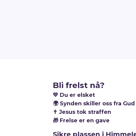
Bli frelst nå?
💛
Du er elsket
🌍
Synden skiller oss fra Gud
✝️
Jesus tok straffen
🎁
Frelse er en gave
Sikre plassen i Himmel