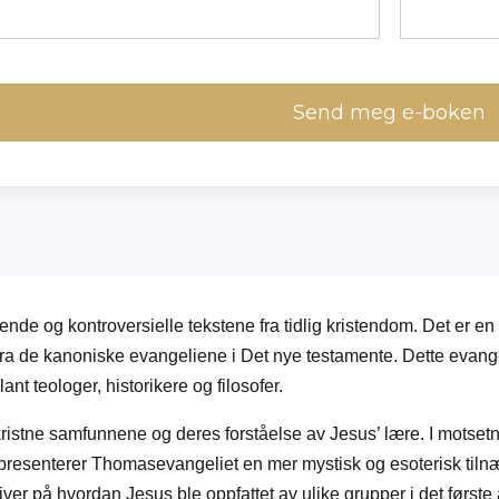
Send meg e-boken
de og kontroversielle tekstene fra tidlig kristendom. Det er en
ig fra de kanoniske evangeliene i Det nye testamente. Dette eva
ant teologer, historikere og filosofer.
ge kristne samfunnene og deres forståelse av Jesus’ lære. I motset
 presenterer Thomasevangeliet en mer mystisk og esoterisk tiln
ver på hvordan Jesus ble oppfattet av ulike grupper i det første