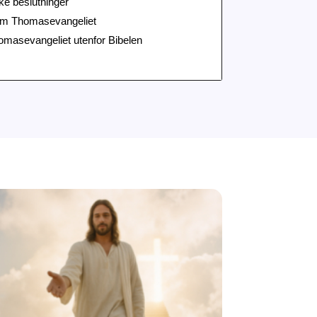
ske beslutninger
om Thomasevangeliet
asevangeliet utenfor Bibelen