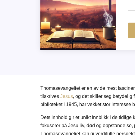
Thomasevangeliet er en av de mest fascineren
tilskrives
Jesus
, og det skiller seg betydel
biblioteket i 1945, har vekket stor interesse bl
Dets innhold gir et unikt innblikk i de tidli
fokuserer på Jesu liv, død og oppstandelse,
Thomasevangeliet kan gi verdifulle perspekti