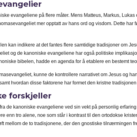
evangelier
oniske evangeliene på flere måter. Mens Matteus, Markus, Lukas 
omasevangeliet mer opptatt av hans ord og visdom. Dette har før
len kan indikere at det fantes flere samtidige tradisjoner om J
liet og de kanoniske evangeliene har også politiske implikasjo
kanoniske bibelen, hadde en agenda for å etablere en bestemt teo
asevangeliet, kunne de kontrollere narrativet om Jesus og hans
, samt hvordan disse faktorene har formet den kristne tradisjonen 
e forskjeller
fra de kanoniske evangeliene ved sin vekt på personlig erfaring
e enn tro alene, noe som står i kontrast til den ortodokse kri
kløft mellom de to tradisjonene, der den gnostiske tilnærmingen 