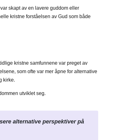
n var skapt av en lavere guddom eller
nelle kristne forståelsen av Gud som både
e tidlige kristne samfunnene var preget av
elsene, som ofte var mer åpne for alternative
 kirke.
ndommen utviklet seg.
isere alternative perspektiver på