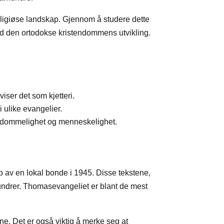
religiøse landskap. Gjennom å studere dette
med den ortodokse kristendommens utvikling.
iser det som kjetteri.
 ulike evangelier.
guddommelighet og menneskelighet.
av en lokal bonde i 1945. Disse tekstene,
hundrer. Thomasevangeliet er blant de mest
ene. Det er også viktig å merke seg at