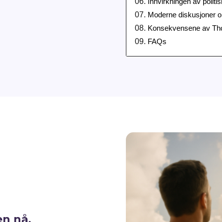
Innvirkningen av politi
Moderne diskusjoner 
Konsekvensene av Thom
FAQs
en nå.