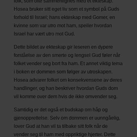
folk, som ofte sammenlignes med et ekteskap.
Hosea bruker sitt eget liv som et symbol på Guds
forhold til Israel; hans ekteskap med Gomer, en
kvinne som var utro mot ham, speiler hvordan
Israel har vært utro mot Gud.
Dette bildet av ekteskap gir leseren en dypere
forståelse av den smerte og lengsel Gud føler når
folket vender seg bort fra ham. Et annet viktig tema
i boken er dommen som følger av utroskapen.
Hosea advarer folket om konsekvensene av deres
handlinger, og han beskriver hvordan Guds dom
vil komme over dem hvis de ikke omvender seg.
Samtidig er det også et budskap om håp og
gjenopprettelse. Selv om dommen er uunngåelig,
lover Gud at han vil ta tilbake sitt folk når de
vender seg til ham med oppriktige hjerter. Dette