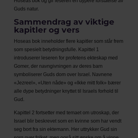
Hoseas bok og gir leseren en dypere forståelse av
Guds natur.
Sammendrag av viktige
kapitler og vers
Hoseas bok inneholder flere kapitler som står frem
som spesielt betydningsfulle. Kapittel 1
introduserer leseren for profetens ekteskap med
Gomer, der navngivningen av deres barn
symboliserer Guds dom over Israel. Navnene
«Jezreel», «Uten nåde» og «Ikke mitt folk» bærer
alle dype betydninger knyttet til Israels forhold til
Gud.
Kapittel 2 fortsetter med temaet om utroskap, der
Israel blir beskrevet som en kvinne som har vendt
seg bort fra sin ektemann. Her uttrykker Gud sin
sorg over folket, men også sitt ønske om å vinne