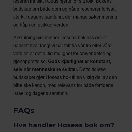
leseren innsikt i Guds hjerte for sitt folk. Bokens
budskap om både dom og nåde resonerer fortsatt
sterkt i dagens samfunn, der mange søker mening
og håp i en usikker verden.
Avslutningsvis minner Hoseas bok oss om at
uansett hvor langt vi har falt fra vår tro eller våre
verdier, er det alltid mulighet for omvendelse og
gjenopprettelse.
Guds kjærlighet er konstant,
selv når menneskene svikter.
Dette tidløse
budskapet gjør Hoseas bok til en viktig del av den
bibelske kanon, med relevans for både fortidens
Israel og dagens samfunn.
FAQs
Hva handler Hoseas bok om?