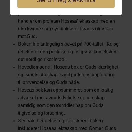
Hoseas bok er en av de tolv mindre
profetbøkene i Det gamle testamentet og
handler om profeten Hoseas’ ekteskap med en
utro kvinne som symboliserer Israels utroskap
mot Gud.
Boken ble antagelig skrevet på 700-tallet f.Kr. og
reflekterer den politiske og religiøse konteksten i
det nordlige riket Israel.
Hovedtemaene i Hoseas bok er Guds kjærlighet
og Israels utroskap, samt profetens oppfordring
til omvendelse og Guds nåde.
Hoseas bok kan oppsummeres som en kraftig
advarsel mot avgudsdyrkelse og utroskap,
samtidig som den formidler håp om Guds
tilgivelse og forsoning.
Sentrale hendelser og karakterer i boken
inkluderer Hoseas’ ekteskap med Gomer, Guds