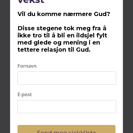
Vil du komme nærmere Gud?
Disse stegene tok meg fra å
Innhold
ikke tro til å bli en ildsjel fylt
med glede og mening i en
Bli frelst nå?
tettere relasjon til Gud.
Troens rolle i helbredelsesprosessen
Helbredelse gjennom bønn og tro
Fornavn
Vitnesbyrd om helbredelse i Norge
Helbredelse gjennom åndelig veiledning og
støtte
E-post
Fellesskapets betydning for helbredelse i
Norge
Helbredelse og medisinsk behandling i
Norge
Fremtiden for helbredelse i Norge med
Send meg sjekklista
Jesus