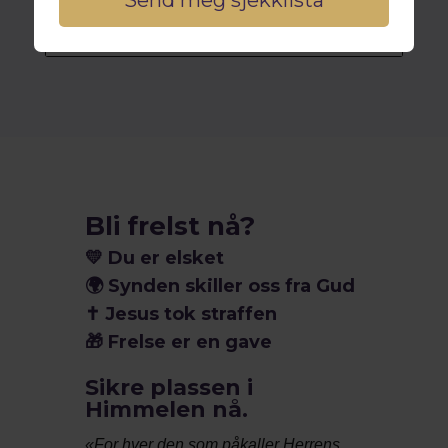
FAQs
Bli frelst nå?
💛
Du er elsket
🌍
Synden skiller oss fra Gud
✝️
Jesus tok straffen
🎁
Frelse er en gave
Sikre plassen i
Himmelen nå.
«For hver den som påkaller Herrens