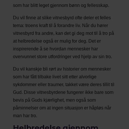
som har blitt leget gjennom bønn og fellesskap.
Du vil finne at slike vitnesbyrd ofte deler et felles
tema: troens kraft til å forandre liv. Når du hører
vitnesbyrd fra andre, kan det gi deg mot til å tro på
at helbredelse også er mulig for deg. Det er
inspirerende å se hvordan mennesker har
overvunnet store utfordringer ved hjelp av sin tro.
Du vil kanskje bli rørt av historier om mennesker
som har fått tilbake livet sitt etter alvorlige
sykdommer eller traumer, takket være deres tillit til
Gud. Disse vitnesbyrdene fungerer ikke bare som
bevis på Guds kjærlighet, men også som
påminnelser om at ingen situasjon er håpløs når
man har tro.
Helbredelse gjennom