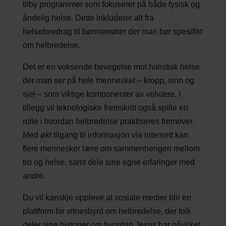
tilby programmer som fokuserer på både fysisk og
åndelig helse. Dette inkluderer alt fra
helseforedrag til bønnemøter der man ber spesifikt
om helbredelse.
Det er en voksende bevegelse mot holistisk helse
der man ser på hele mennesket – kropp, sinn og
sjel – som viktige komponenter av velvære. I
tillegg vil teknologiske fremskritt også spille en
rolle i hvordan helbredelse praktiseres fremover.
Med økt tilgang til informasjon via internett kan
flere mennesker lære om sammenhengen mellom
tro og helse, samt dele sine egne erfaringer med
andre.
Du vil kanskje oppleve at sosiale medier blir en
plattform for vitnesbyrd om helbredelse, der folk
deler sine historier om hvordan Jesus har påvirket