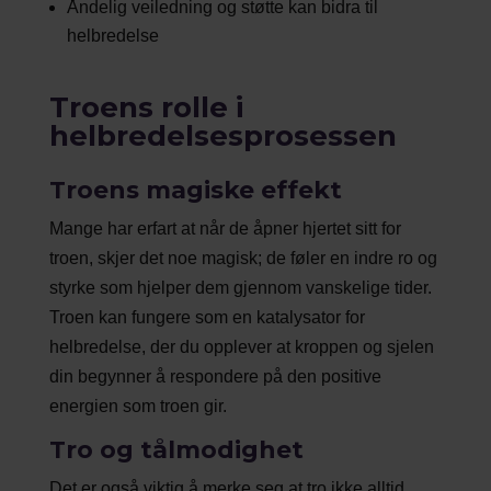
Åndelig veiledning og støtte kan bidra til
helbredelse
Troens rolle i
helbredelsesprosessen
Troens magiske effekt
Mange har erfart at når de åpner hjertet sitt for
troen, skjer det noe magisk; de føler en indre ro og
styrke som hjelper dem gjennom vanskelige tider.
Troen kan fungere som en katalysator for
helbredelse, der du opplever at kroppen og sjelen
din begynner å respondere på den positive
energien som troen gir.
Tro og tålmodighet
Det er også viktig å merke seg at tro ikke alltid