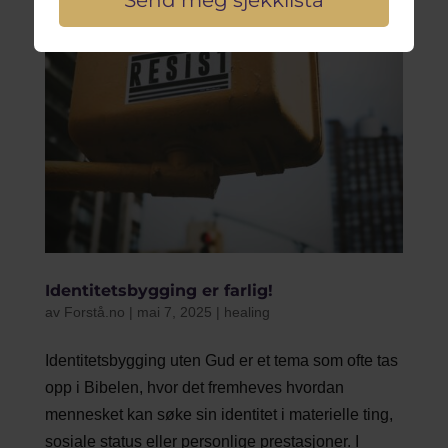
Identitetsbygging er farlig!
av
Forstå.no
|
mai 7, 2025
|
healing
Identitetsbygging uten Gud er et tema som ofte tas
opp i Bibelen, hvor det fremheves hvordan
mennesket kan søke sin identitet i materielle ting,
sosiale status eller personlige prestasjoner. I