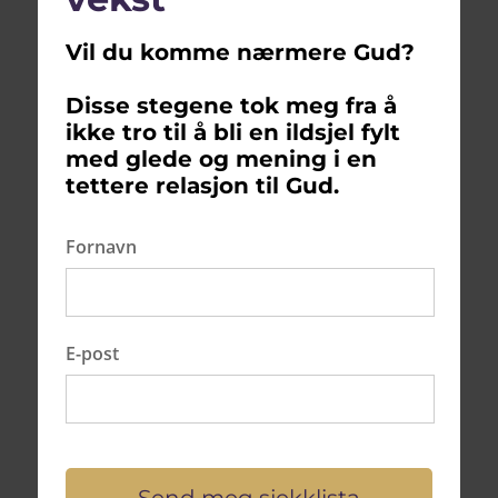
Krystall meditasjon har de siste årene blitt en
Vil du komme nærmere Gud?
stadig mer populær praksis blant mennesker som
søker indre fred og åndelig vekst. Denne formen
Disse stegene tok meg fra å
for meditasjon involverer bruk av krystaller og
ikke tro til å bli en ildsjel fylt
med glede og mening i en
steiner, som antas å ha spesifikke energier og
tettere relasjon til Gud.
egenskaper som kan påvirke den...
Fornavn
E-post
Send meg sjekklista