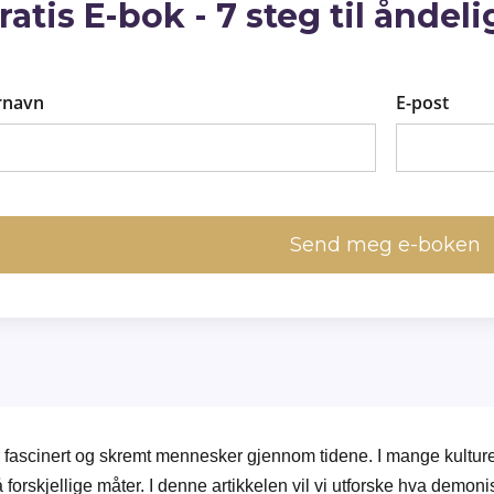
ratis E-bok - 7 steg til åndel
rnavn
E-post
Send meg e-boken
ascinert og skremt mennesker gjennom tidene. I mange kulturer 
forskjellige måter. I denne artikkelen vil vi utforske hva demoni