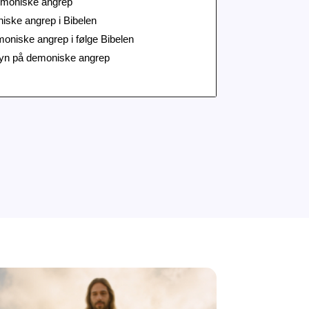
emoniske angrep
iske angrep i Bibelen
niske angrep i følge Bibelen
syn på demoniske angrep