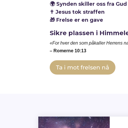
🌍
Synden skiller oss fra Gud
✝️
Jesus tok straffen
🎁
Frelse er en gave
Sikre plassen i Himmel
«For hver den som påkaller Herrens navn
– Romerne 10:13
Ta i mot frelsen nå