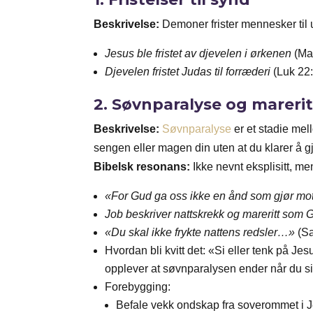
Beskrivelse:
Demoner frister mennesker til
Jesus ble fristet av djevelen i ørkenen
(Mat
Djevelen fristet Judas til forræderi
(Luk 22:
2.
Søvnparalyse og marerit
Beskrivelse:
Søvnparalyse
er et stadie mel
sengen eller magen din uten at du klarer å gj
Bibelsk resonans:
Ikke nevnt eksplisitt, me
«For Gud ga oss ikke en ånd som gjør motl
Job beskriver nattskrekk og mareritt som Gu
«Du skal ikke frykte nattens redsler…»
(Sa
Hvordan bli kvitt det: «Si eller tenk på J
opplever at søvnparalysen ender når du si
Forebygging:
Befale vekk ondskap fra soverommet i 