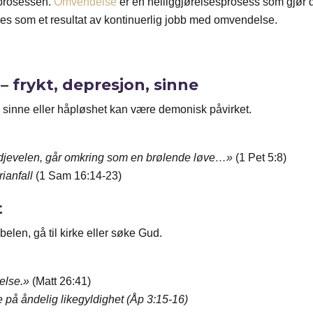
prosessen.
Omvendelse
er en helliggjørelsesprosess som gjør d
s som et resultat av kontinuerlig jobb med omvendelse.
 frykt, depresjon, sinne
lig sinne eller håpløshet kan være demonisk påvirket.
djevelen, går omkring som en brølende løve…»
(1 Pet 5:8)
ianfall
(1 Sam 16:14-23)
t
belen, gå til kirke eller søke Gud.
telse.»
(Matt 26:41)
 på åndelig likegyldighet (Åp 3:15-16)