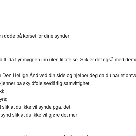
 døde på korset for dine synder
itt, da flyr myggen inn uten tillatelse. Slik er det også med demon
 Den Hellige Ånd ved din side og hjelper deg da du har et omv
jenner på skyldfølelse/dårlig samvittighet
ikk
synd
 slik at du ikke vil synde pga. det
synd slik at du ikke vil gjøre det mer