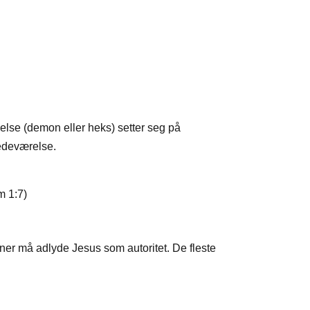
else (demon eller heks) setter seg på
tedeværelse.
m 1:7)
oner må adlyde Jesus som autoritet. De fleste