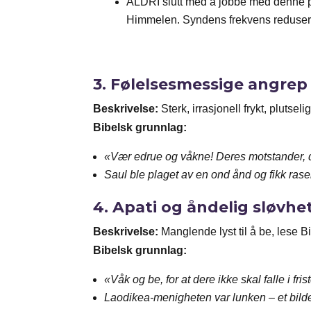
ALDRI slutt med å jobbe med denne 
Himmelen. Syndens frekvens redusere
3.
Følelsesmessige angrep –
Beskrivelse:
Sterk, irrasjonell frykt, plutse
Bibelsk grunnlag:
«Vær edrue og våkne! Deres motstander, 
Saul ble plaget av en ond ånd og fikk raser
4.
Apati og åndelig sløvhe
Beskrivelse:
Manglende lyst til å be, lese Bi
Bibelsk grunnlag:
«Våk og be, for at dere ikke skal falle i fris
Laodikea-menigheten var lunken – et bilde