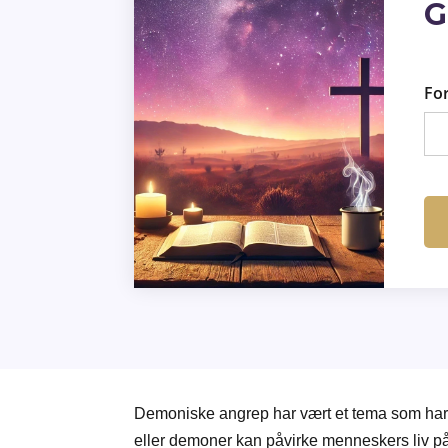
G
Fo
Demoniske angrep har vært et tema som har f
eller demoner kan påvirke menneskers liv på 