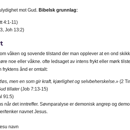
 ulydighet mot Gud.
Bibelsk grunnlag:
t 4:1-11)
3, Joh 13:2)
t
lom våken og sovende tilstand der man opplever at en ond skikk
øre noe eller våkne. ofte ledsaget av intens frykt eller mørk tils
n fryktens ånd er omtalt:
øs, men en som gir kraft, kjærlighet og selvbeherskelse.»
(2 Ti
d tillater
(Job 7:13-15)
l 91:5)
esus når det inntreffer. Søvnparalyse er demonisk angrep og dem
er/tenker navnet Jesus.
Jesu navn