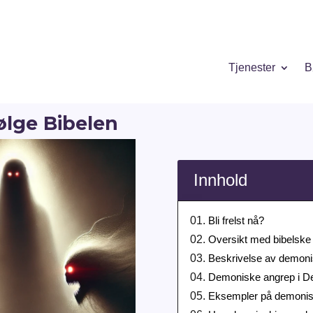
Tjenester
B
ølge Bibelen
Innhold
Bli frelst nå?
Oversikt med bibelske 
Beskrivelse av demoni
Demoniske angrep i De
Eksempler på demonisk