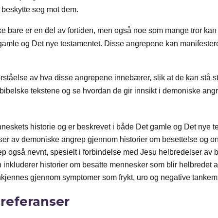
 beskytte seg mot dem.
kke bare er en del av fortiden, men også noe som mange tror kan 
gamle og Det nye testamentet. Disse angrepene kan manifestere s
orståelse av hva disse angrepene innebærer, slik at de kan stå 
de bibelske tekstene og se hvordan de gir innsikt i demoniske 
eskets historie og er beskrevet i både Det gamle og Det nye t
elser av demoniske angrep gjennom historier om besettelse og o
ep også nevnt, spesielt i forbindelse med Jesu helbredelser av
inkluderer historier om besatte mennesker som blir helbredet 
nkjennes gjennom symptomer som frykt, uro og negative tankem
 referanser