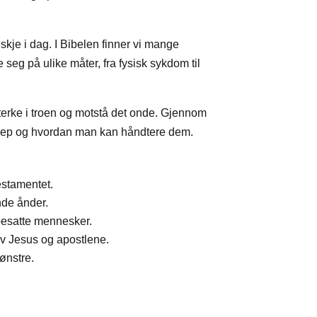
skje i dag. I Bibelen finner vi mange
eg på ulike måter, fra fysisk sykdom til
sterke i troen og motstå det onde. Gjennom
angrep og hvordan man kan håndtere dem.
estamentet.
nde ånder.
 besatte mennesker.
av Jesus og apostlene.
ønstre.