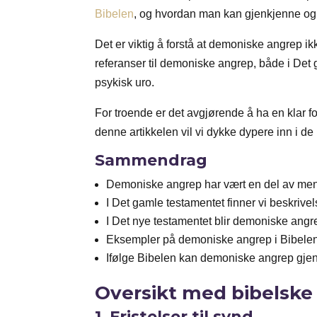
Bibelen
, og hvordan man kan gjenkjenne og
Det er viktig å forstå at demoniske angrep i
referanser til demoniske angrep, både i Det 
psykisk uro.
For troende er det avgjørende å ha en klar f
denne artikkelen vil vi dykke dypere inn i 
Sammendrag
Demoniske angrep har vært en del av menn
I Det gamle testamentet finner vi beskriv
I Det nye testamentet blir demoniske angr
Eksempler på demoniske angrep i Bibelen 
Ifølge Bibelen kan demoniske angrep gje
Oversikt med bibelske
1.
Fristelser til synd