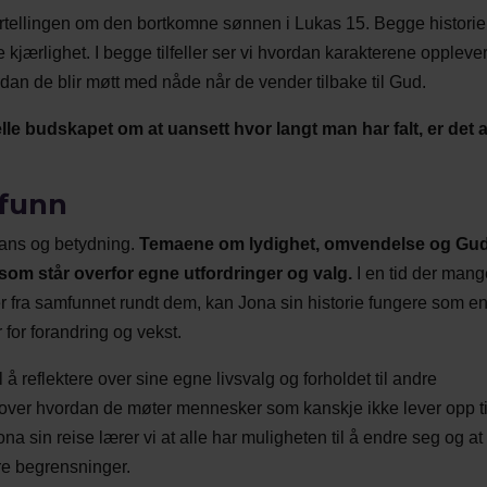
tellingen om den bortkomne sønnen i Lukas 15. Begge histori
ærlighet. I begge tilfeller ser vi hvordan karakterene oppleve
n de blir møtt med nåde når de vender tilbake til Gud.
le budskapet om at uansett hvor langt man har falt, er det al
mfunn
vans og betydning.
Temaene om lydighet, omvendelse og Gu
m står overfor egne utfordringer og valg.
I en tid der man
er fra samfunnet rundt dem, kan Jona sin historie fungere som e
 for forandring og vekst.
 å reflektere over sine egne livsvalg og forholdet til andre
e over hvordan de møter mennesker som kanskje ikke lever opp ti
a sin reise lærer vi at alle har muligheten til å endre seg og at
re begrensninger.