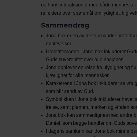
og hans interaksjoner med både mennesker og 
reflektere over spørsmål om lydighet, tilgive
Sammendrag
Jona bok er en av de tolv mindre profetb
opplevelser.
Hovedtemaene i Jona bok inkluderer Guds
Guds suverenitet over alle nasjoner.
Jona opplever en reise fra ulydighet og flukt
kjærlighet for alle mennesker.
Karakterene i Jona bok inkluderer selvføl
som blir sendt av Gud.
Symbolikken i Jona bok inkluderer havet 
frelse, samt planten, marken og vinden so
Jona bok kan sammenlignes med andre bibe
Daniel, som begge handler om Guds suvere
I dagens samfunn kan Jona bok minne oss