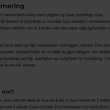
mmering
nsikt i menneskets kamp med lydighet og Guds uendelige nåde.
får leseren et klart bilde av hvordan Gud arbeider i menneskers 
. Boken utfordrer oss til å tenke over våre egne valg og hvordan v
en finne trøst og håp i visdommen som ligger i teksten. Den mi
pprettet, uansett hvilke feil vi måtte ha gjort tidligere. I en verde
k et budskap om håp, kjærlighet og muligheten for forandring – et
ar da det ble skrevet.
» om?
Jona som blir bedt av Gud om å dra til byen Ninive for å forky
 med å adlyde Guds ord etter å ha blitt kastet over bord på en