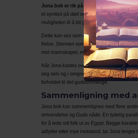
Jona bok er rik på symbolikk som gir dybde
et symbol på død og gjenfødelse. Jona opplev
muligheten til å bli gjenfødt gjennom sin o
Dette kan ses som en parallell til temaet om n
frelse. Stormen som rammer skipet kan også 
mot mannskapet, men også den indre konflikte
Når Jona kastes over bord og stormen stilner
seg selv og i omgivelsene. Gjennom disse sym
forholdet til det guddommelige.
Sammenligning med and
Jona bok kan sammenlignes med flere andre b
omvendelse og Guds nåde. En tydelig parallel
for å lede sitt folk ut av Egypt. Begge karakt
adlyder etter mye motstand, tar Jona lengre 