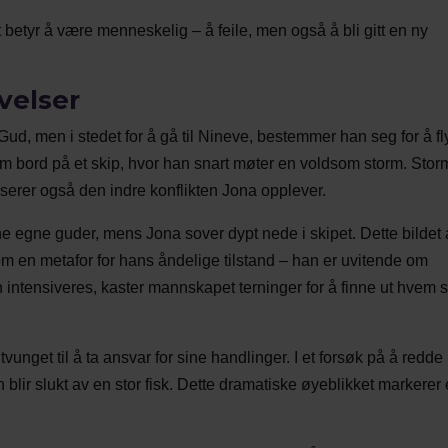
 betyr å være menneskelig – å feile, men også å bli gitt en ny
velser
 Gud, men i stedet for å gå til Nineve, bestemmer han seg for å fl
om bord på et skip, hvor han snart møter en voldsom storm. Sto
iserer også den indre konflikten Jona opplever.
ine egne guder, mens Jona sover dypt nede i skipet. Dette bildet
 en metafor for hans åndelige tilstand – han er uvitende om
intensiveres, kaster mannskapet terninger for å finne ut hvem
vunget til å ta ansvar for sine handlinger. I et forsøk på å redde
lir slukt av en stor fisk. Dette dramatiske øyeblikket markerer 