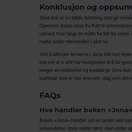
Konklusjon og oppsu
Jona bok er en tidløs fortelling som gir in
Gjennom Jonas reise fra flukt til omvendelse 
uansett hvor langt de måtte ha falt fra veien
møter andre mennesker i våre liv.
Ved å utforske temaene i Jona bok kan leser
oss om at vi alle har muligheten til å bli gjeno
preget av usikkerhet og konflikt gir Jona bo
budskap som er like relevant i dag som det v
FAQs
Hva handler boken «Jona
Boken «Jona» handler om en profet ved navn 
omvendelse. Jona nekter først, men ender opp