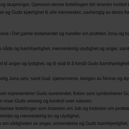
skapninger. Gjennom denne fortellingen blir leseren invitert t
lse og Guds kjærlighet til alle mennesker, uavhengig av deres for
økene i Det gamle testamentet og handler om profeten Jona og h
 nåde og barmhjertighet, menneskelig ulydighet og anger, sam
 til anger og lydighet, og til slutt til å forstå Guds barmhjertighe
gelig Jona selv, samt Gud, sjømennene, kongen av Ninive og dy
som representerer Guds suverenitet, fisken som symboliserer G
m viser Guds omsorg og kontroll over naturen.
lske fortellinger som historien om Job og historien om profet
nitet og menneskelig tro og ulydighet.
 om viktigheten av anger, omvendelse og Guds barmhjertighet,