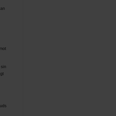
dan
 mot
 sin
ngt
Guds