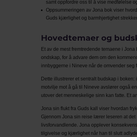
samt oppfordre oss til å vise medfølelse og
Oppsummeringen av Jona bok viser hvordan G
Guds kjærlighet og barmhjertighet strekker
Hovedtemaer og budsk
Et av de mest fremtredende temaene i Jona bo
ondskap, for å advare dem om den kommende
innbyggerne i Nineve når de omvender seg f
Dette illustrerer et sentralt budskap i boken:
motvilje mot å gå til Nineve avslører også e
utover det menneskelige sinn kan fatte. Et an
Jona sin flukt fra Guds kall viser hvordan fr
Gjennom Jona sin reise lærer leseren at det
livsforvandlende. Jona opplever konsekvense
tilgivelse og kjærlighet når han til slutt adlyde