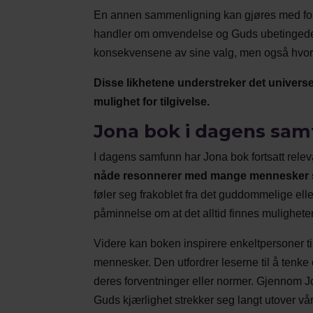
En annen sammenligning kan gjøres med for
handler om omvendelse og Guds ubetingede kj
konsekvensene av sine valg, men også hvorda
Disse likhetene understreker det universel
mulighet for tilgivelse.
Jona bok i dagens sa
I dagens samfunn har Jona bok fortsatt rele
nåde resonnerer med mange mennesker so
føler seg frakoblet fra det guddommelige ell
påminnelse om at det alltid finnes muligheter
Videre kan boken inspirere enkeltpersoner til
mennesker. Den utfordrer leserne til å tenk
deres forventninger eller normer. Gjennom Jon
Guds kjærlighet strekker seg langt utover vå