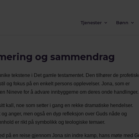
Tjenester
Bønn
mmering og sammendrag
ike tekstene i Det gamle testamentet. Den tilhører de profetis
 stil og fokus på en enkelt persons opplevelser. Jona, som er
 byen Nineve for å advare innbyggerne om deres onde handlinger.
a sitt kall, noe som setter i gang en rekke dramatiske hendelser.
et og anger, men også en dyp refleksjon over Guds nåde og
nnhold er rikt på symbolikk og teologiske temaer.
n med på en reise gjennom Jona sin indre kamp, hans møte med G