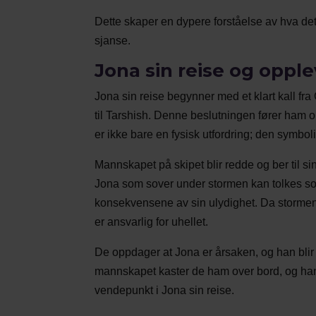
Dette skaper en dypere forståelse av hva det
sjanse.
Jona sin reise og opple
Jona sin reise begynner med et klart kall fra
til Tarshish. Denne beslutningen fører ham 
er ikke bare en fysisk utfordring; den symbol
Mannskapet på skipet blir redde og ber til s
Jona som sover under stormen kan tolkes som
konsekvensene av sin ulydighet. Da stormen 
er ansvarlig for uhellet.
De oppdager at Jona er årsaken, og han blir t
mannskapet kaster de ham over bord, og han b
vendepunkt i Jona sin reise.