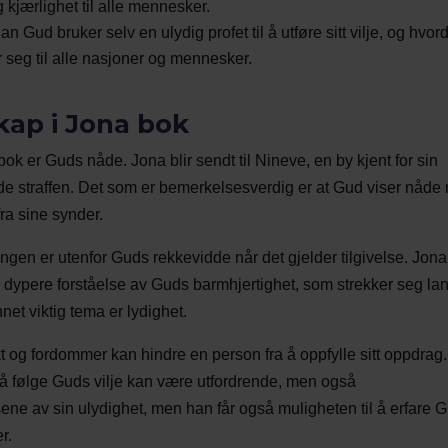
 kjærlighet til alle mennesker.
ud bruker selv en ulydig profet til å utføre sitt vilje, og hvor
 seg til alle nasjoner og mennesker.
ap i Jona bok
k er Guds nåde. Jona blir sendt til Nineve, en by kjent for sin
 straffen. Det som er bemerkelsesverdig er at Gud viser nåde
ra sine synder.
 ingen er utenfor Guds rekkevidde når det gjelder tilgivelse. Jona
n dypere forståelse av Guds barmhjertighet, som strekker seg la
net viktig tema er lydighet.
ykt og fordommer kan hindre en person fra å oppfylle sitt oppdrag.
 å følge Guds vilje kan være utfordrende, men også
ne av sin ulydighet, men han får også muligheten til å erfare 
r.