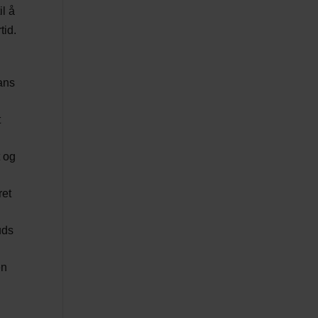
il å
tid.
ans
t
t og
ret
uds
en