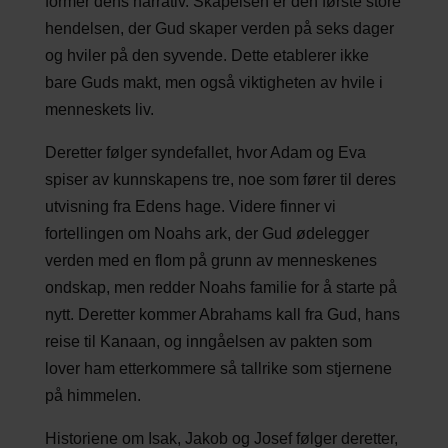
former dens narrativ. Skapelsen er den første store
hendelsen, der Gud skaper verden på seks dager
og hviler på den syvende. Dette etablerer ikke
bare Guds makt, men også viktigheten av hvile i
menneskets liv.
Deretter følger syndefallet, hvor Adam og Eva
spiser av kunnskapens tre, noe som fører til deres
utvisning fra Edens hage. Videre finner vi
fortellingen om Noahs ark, der Gud ødelegger
verden med en flom på grunn av menneskenes
ondskap, men redder Noahs familie for å starte på
nytt. Deretter kommer Abrahams kall fra Gud, hans
reise til Kanaan, og inngåelsen av pakten som
lover ham etterkommere så tallrike som stjernene
på himmelen.
Historiene om Isak, Jakob og Josef følger deretter,