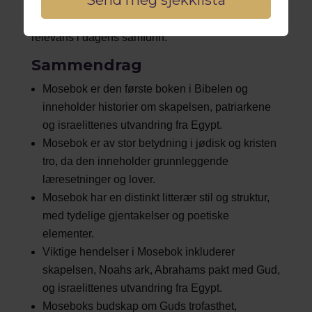
betydning, litterære stil, samt dens budskap og
relevans i dagens samfunn.
Sammendrag
Mosebok er den første boken i Bibelen og
inneholder historier om skapelsen, patriarkene
og israelittenes utvandring fra Egypt.
Mosebok er av stor betydning i jødisk og kristen
tro, da den inneholder grunnleggende
læresetninger og lover.
Mosebok har en distinkt litterær stil og struktur,
med tydelige gjentakelser og poetiske
elementer.
Viktige hendelser i Mosebok inkluderer
skapelsen, Noahs ark, Abrahams pakt med Gud,
og israelittenes utvandring fra Egypt.
Moseboks budskap om Guds trofasthet,