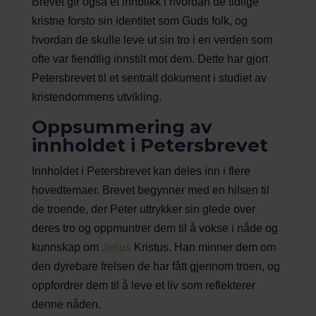
Brevet gir også et innblikk i hvordan de tidlige
kristne forsto sin identitet som Guds folk, og
hvordan de skulle leve ut sin tro i en verden som
ofte var fiendtlig innstilt mot dem. Dette har gjort
Petersbrevet til et sentralt dokument i studiet av
kristendommens utvikling.
Oppsummering av
innholdet i Petersbrevet
Innholdet i Petersbrevet kan deles inn i flere
hovedtemaer. Brevet begynner med en hilsen til
de troende, der Peter uttrykker sin glede over
deres tro og oppmuntrer dem til å vokse i nåde og
kunnskap om
Jesus
Kristus. Han minner dem om
den dyrebare frelsen de har fått gjennom troen, og
oppfordrer dem til å leve et liv som reflekterer
denne nåden.