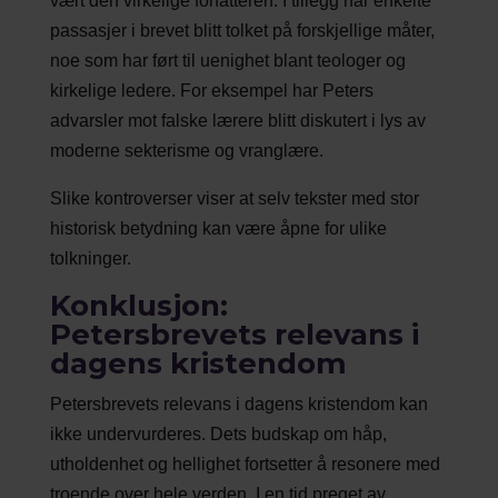
vært den virkelige forfatteren. I tillegg har enkelte
passasjer i brevet blitt tolket på forskjellige måter,
noe som har ført til uenighet blant teologer og
kirkelige ledere. For eksempel har Peters
advarsler mot falske lærere blitt diskutert i lys av
moderne sekterisme og vranglære.
Slike kontroverser viser at selv tekster med stor
historisk betydning kan være åpne for ulike
tolkninger.
Konklusjon:
Petersbrevets relevans i
dagens kristendom
Petersbrevets relevans i dagens kristendom kan
ikke undervurderes. Dets budskap om håp,
utholdenhet og hellighet fortsetter å resonere med
troende over hele verden. I en tid preget av