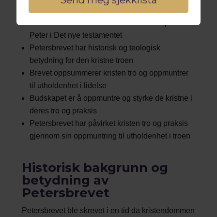
Sammendrag
Et Petersbrev er et brev som tilskrives apostelen
Peter i Det nye testamentet
Petersbrevet har historisk og teologisk
betydning for den kristne troen
Brevet oppsummerer kristen tro og oppmuntrer
til utholdenhet i lidelse
Budskapet er å oppmuntre og styrke de kristne i
deres tro og praksis
Petersbrevet har påvirket kristen tro og praksis
gjennom sin oppmuntring til utholdenhet i troen
Historisk bakgrunn og
betydning av
Petersbrevet
Petersbrevet ble skrevet i en tid da kristendommen