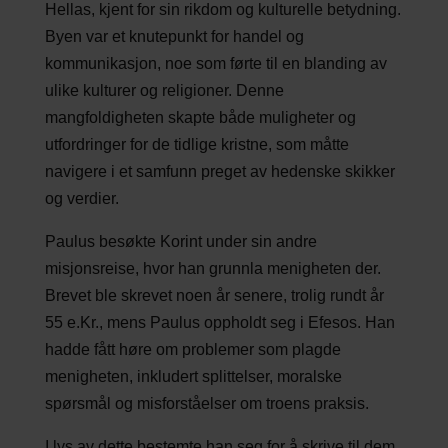
Hellas, kjent for sin rikdom og kulturelle betydning.
Byen var et knutepunkt for handel og
kommunikasjon, noe som førte til en blanding av
ulike kulturer og religioner. Denne
mangfoldigheten skapte både muligheter og
utfordringer for de tidlige kristne, som måtte
navigere i et samfunn preget av hedenske skikker
og verdier.
Paulus besøkte Korint under sin andre
misjonsreise, hvor han grunnla menigheten der.
Brevet ble skrevet noen år senere, trolig rundt år
55 e.Kr., mens Paulus oppholdt seg i Efesos. Han
hadde fått høre om problemer som plagde
menigheten, inkludert splittelser, moralske
spørsmål og misforståelser om troens praksis.
I lys av dette bestemte han seg for å skrive til dem