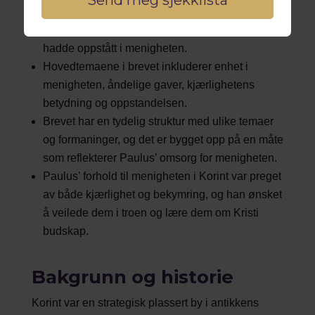
Bakgrunnen for brevet ligger i Paulus’ ønske om
å adressere ulike problemer og spørsmål som
hadde oppstått i menigheten.
Hovedtemaene i brevet inkluderer enhet i
menigheten, åndelige gaver, kjærlighetens
betydning og oppstandelsen.
Brevet har en tydelig struktur med ulike temaer
og formaninger, og det er bygget opp på en måte
som reflekterer Paulus’ omsorg for menigheten.
Paulus’ forhold til menigheten i Korint var preget
av både kjærlighet og bekymring, og han ønsket
å veilede dem i troen og lære dem om Kristi
budskap.
Bakgrunn og historie
Korint var en strategisk plassert by i antikkens