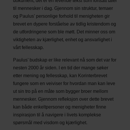
dokument; det er en levende tekst som fortsatt taler
til mennesker i dag. Gjennom sin struktur, temaer
og Paulus’ personlige forhold til menigheten gir
brevet en dypere forståelse av tidlig kristendom og
de utfordringene som ble møtt. Det minner oss om
viktigheten av kjærlighet, enhet og ansvarlighet i
vårt fellesskap.
Paulus’ budskap er like relevant nå som det var for
nesten 2000 år siden. I en tid der mange søker
etter mening og fellesskap, kan Korinterbrevet
fungere som en veiviser for hvordan man kan leve
ut sin tro på en måte som bygger broer mellom
mennesker. Gjennom refleksjon over dette brevet
kan både enkeltpersoner og menigheter finne
inspirasjon til å navigere i livets komplekse
spørsmål med visdom og kjærlighet.